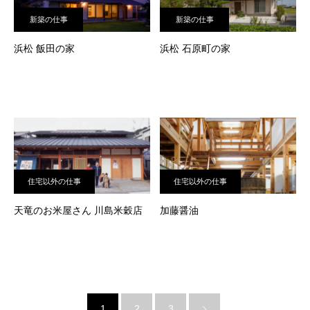
新築の仕事
新築の仕事
浜松 飯田の家
浜松 石原町の家
住宅以外の仕事
住宅以外の仕事
天竜のお米屋さん 川島米穀店
加藤醤油
1
2
3