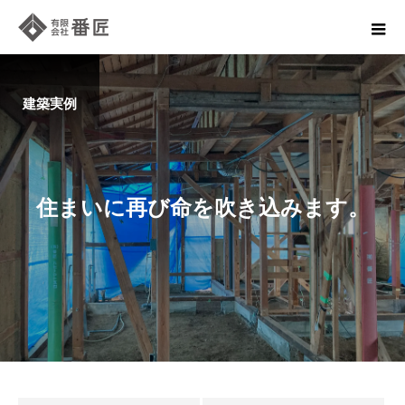
建築実例
住
ま
い
に
再
び
命
を
吹
き
込
み
ま
す
。