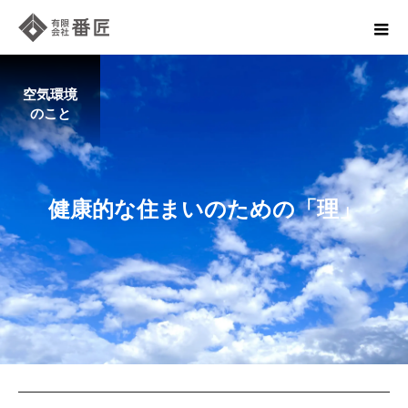
空気環境
のこと
健
康
的
な
住
ま
い
の
た
め
の
「
理
」