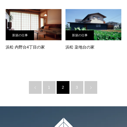
新築の仕事
新築の仕事
浜松 内野台4丁目の家
浜松 染地台の家
1
2
3