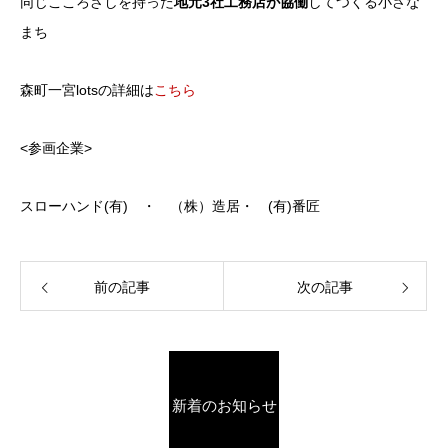
同じこころざしを持った
地元3社工務店が協働
してつくる小さな
まち
森町一宮lotsの詳細は
こちら
<参画企業>
スローハンド(有) ・ （株）造居・ (有)番匠
前の記事
次の記事
新着のお知らせ